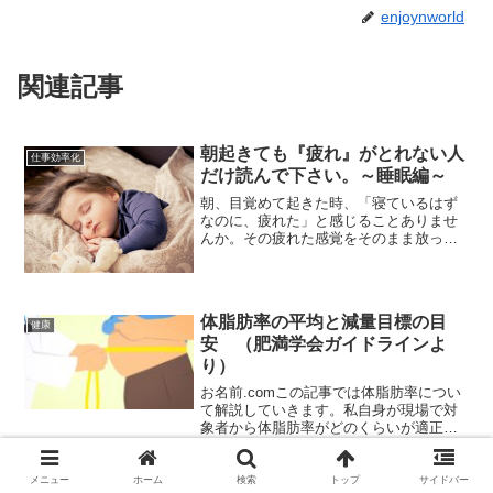
enjoynworld
関連記事
朝起きても『疲れ』がとれない人
仕事効率化
だけ読んで下さい。～睡眠編～
朝、目覚めて起きた時、「寝ているはず
なのに、疲れた」と感じることありませ
んか。その疲れた感覚をそのまま放って
おくと、、そのうち、身体の不調や病気
になるリスクを持っています。身体が不
調を訴える前兆。もしくは、不調のサイ
ンかもしれません。夜更か...
体脂肪率の平均と減量目標の目
健康
安 （肥満学会ガイドラインよ
り）
お名前.comこの記事では体脂肪率につい
て解説していきます。私自身が現場で対
象者から体脂肪率がどのくらいが適正な
のか質問を受けわからなかった経験から
まとめてみました。保健指導や栄養相
談、健康教育などを行う職種を想定して
メニュー
ホーム
検索
トップ
サイドバー
食物繊維がすごい。
健康