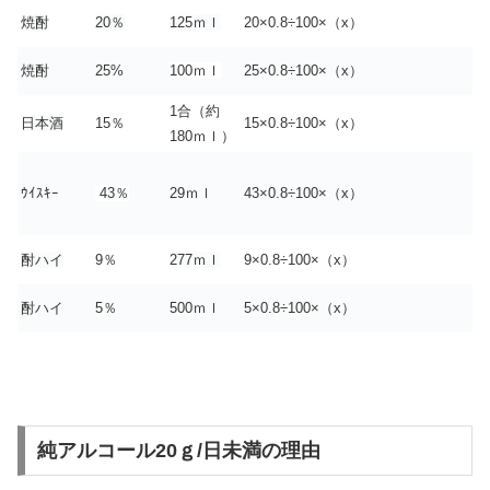
焼酎
20％
125ｍｌ
20×0.8÷100×（x）
焼酎
25%
100ｍｌ
25×0.8÷100×（x）
1合（約
日本酒
15％
15×0.8÷100×（x）
180ｍｌ）
ｳｲｽｷｰ
43％
29ｍｌ
43×0.8÷100×（x）
酎ハイ
9％
277ｍｌ
9×0.8÷100×（x）
酎ハイ
5％
500ｍｌ
5×0.8÷100×（x）
純アルコール20ｇ/日未満の理由