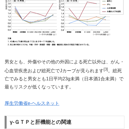
男女とも、外傷やその他の外因による死亡以外は、がん・
[3]
心血管疾患および総死亡でJカーブが見られます
。総死
亡でみると男女とも1日平均23g未満（日本酒1合未満）で
最もリスクが低くなっています。
厚生労働省e-ヘルスネット
γ-ＧＴＰと肝機能との関連