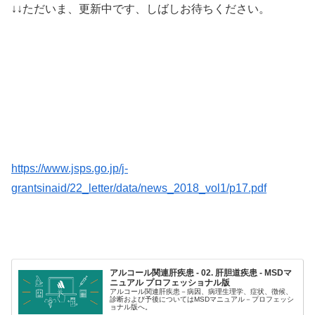
↓↓ただいま、更新中です、しばしお待ちください。
https://www.jsps.go.jp/j-
grantsinaid/22_letter/data/news_2018_vol1/p17.pdf
アルコール関連肝疾患 - 02. 肝胆道疾患 - MSDマ
ニュアル プロフェッショナル版
アルコール関連肝疾患－病因、病理生理学、症状、徴候、
診断および予後についてはMSDマニュアル－プロフェッシ
ョナル版へ。