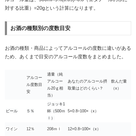
対する比重）=20gという計算になります。
お酒の種類別の度数目安
お酒の種類・商品によってアルコールの度数に違いがある
ため、あくまで目安のアルコール度数をまとめました。
適量（純
アルコー
アルコー
あなたのアルコール摂
飲んだ量
ル度数目
ル20ｇ相
取量はどのくらい？
（x）
安
当）
ジョッキ1
ビール
５％
杯（500ｍ
5×0.8÷100×（x）
ｌ）
ワイン
12％
208ｍｌ
12×0.8÷100×（x）