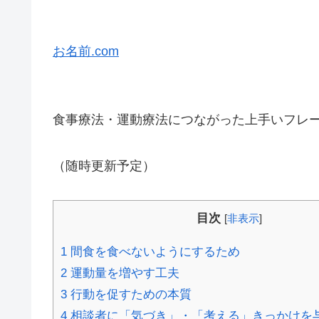
お名前.com
食事療法・運動療法につながった上手いフレ
（随時更新予定）
目次
[
非表示
]
1
間食を食べないようにするため
2
運動量を増やす工夫
3
行動を促すための本質
4
相談者に「気づき」・「考える」きっかけを