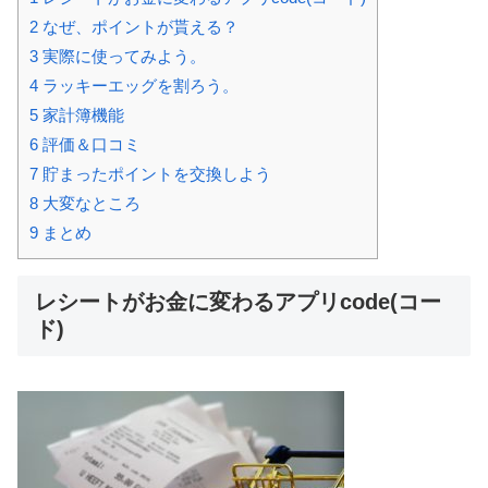
2
なぜ、ポイントが貰える？
3
実際に使ってみよう。
4
ラッキーエッグを割ろう。
5
家計簿機能
6
評価＆口コミ
7
貯まったポイントを交換しよう
8
大変なところ
9
まとめ
レシートがお金に変わるアプリcode(コー
ド)