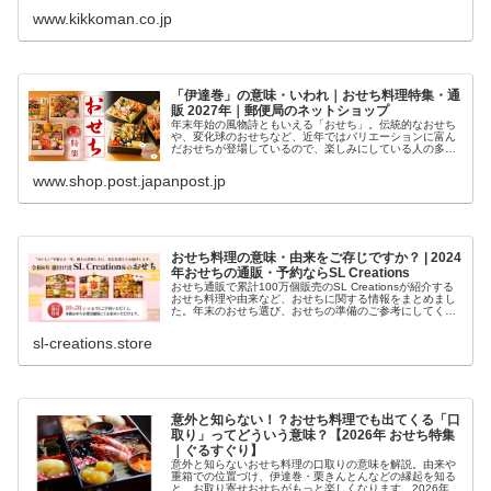
ーワードなどからお好みレシピを簡単...
www.kikkoman.co.jp
「伊達巻」の意味・いわれ｜おせち料理特集・通
販 2027年｜郵便局のネットショップ
年末年始の風物詩ともいえる「おせち」。伝統的なおせち
や、変化球のおせちなど、近年ではバリエーションに富ん
だおせちが登場しているので、楽しみにしている人の多い
のでは？ところで、おせち料理にはすべてに意味があるこ
とを知っていますか？ここでは伊達...
www.shop.post.japanpost.jp
おせち料理の意味・由来をご存じですか？ | 2024
年おせちの通販・予約ならSL Creations
おせち通販で累計100万個販売のSL Creationsが紹介する
おせち料理や由来など、おせちに関する情報をまとめまし
た。年末のおせち選び、おせちの準備のご参考にしてくだ
さい。
sl-creations.store
意外と知らない！？おせち料理でも出てくる「口
取り」ってどういう意味？【2026年 おせち特集
｜ぐるすぐり】
意外と知らないおせち料理の口取りの意味を解説。由来や
重箱での位置づけ、伊達巻・栗きんとんなどの縁起を知る
と、お取り寄せおせちがもっと楽しくなります。2026年の