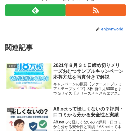
enjoynworld
関連記事
2021年８月３１日締め切りメリ
子育て
ーズおむつサンプルキャンペーン
応募方法を写真付きで解説
キャンペーンの概要【ファーストプレミ
アムテープタイプ】3枚 新生児5000ｇま
で Sサイズ【メリーズさらさらエアスル
ーパンツタイプ】2枚 Sサイズ Mサイズい
ずれかの商品のプレゼントキャンペーン
に応募できます。【当選者数】合計
A8.netって怪しくないの？評判・
お金
180,000...
口コミから分かる安全性と実績
A8.netって怪しくないの？評判・口コミ
から分かる安全性と実績「A8.netって本