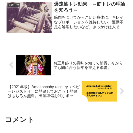
用料金を国が補助して、飲食店の利用を
爆速筋トレ効果 ～筋トレの理論
スポーツ
増やす取り組みと...
を知ろう～
筋肉をつけてかっこいい身体に、キレイ
なプロポーションを維持したい、運動不
足を解消したいなど、きっかけは人それ
ぞれかと思いますが、自宅・ジムなどで
筋トレを始める方が多くいるかと思いま
す。せっかく決心して始めたトレーニン
グを効率よく身体に還元し...
お正月飾りの意味を知って納得。今から
でも間に合う新年を迎える準備。
【2021年版】Amazonbaby registry（ベビ
ーレジストリ）に登録しておこう！登録
はもちろん無料。出産準備お試しボック
スを貰える。
コメント