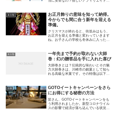
当に安全なの？怪しいアフィリエイトじ
ゃないの？」そんな不安を持っている方
も多いのではないでしょうか。結論から
言うと、A8.netは日本最大級の信頼ある
お正月飾りの意味を知って納得。
未分類
アフィ...
今からでも間に合う新年を迎える
準備。
クリスマスが終わると、街並みはもう、
お正月を迎える準備と変わっていきます
ね。お子さんの学校も冬休みに入った
り、仕事も年末年始のお休みに入るかと
思います。自宅もクリスマスの飾りつけ
を片付けて、大掃除をしましたか。私
一年先まで予約が取れない大師
未分類
も、毎年年末のお休みになると...
巻：幻の贈答品を手に入れた喜び
大師巻きとは？伝統的な味わいとその魅
力大師巻きは、川崎市の銘菓として知ら
れる高級な米菓です。その特徴は以下の
通りです。1. 極上のおかきを贅沢なサイ
ズの海苔が覆っています。2. サクサクと
した軽やかな食感が特徴的です。3. 川崎
GOTOイートキャンペーンをさら
お金
大師にちなん...
にお得にする秘密の方法
皆さん、GOTOイートキャンペーンをも
う利用されましたか。新型コロナウイル
スの影響で経済が落ち込んでいる状況を
打破するために、2021年3月までの期間限
定で行われている施策です。飲食店の利